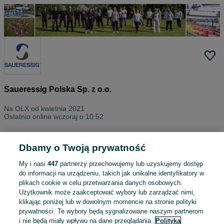
Saueressig Polska Sp. z o.o.
Na OLX od
kwietnia 2021
Ostatnio online wczoraj o 10:52
Wszystkie ogłoszenia
Oceny
O nas
Kontakt
Dbamy o Twoją prywatność
Znajdź na tej stronie
My i nasi
447
partnerzy przechowujemy lub uzyskujemy dostęp
do informacji na urządzeniu, takich jak unikalne identyfikatory w
plikach cookie w celu przetwarzania danych osobowych.
Użytkownik może zaakceptować wybory lub zarządzać nimi,
klikając poniżej lub w dowolnym momencie na stronie polityki
Wybierz kategorię
prywatności. Te wybory będą sygnalizowane naszym partnerom
i nie będą miały wpływu na dane przeglądania.
Polityka
ZNALEŹLIŚMY 0