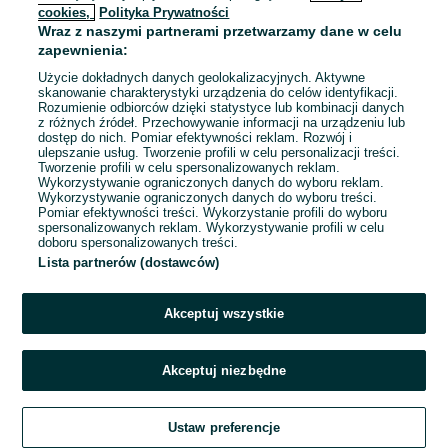
Sortowanie
Opcje przeglądania
OGŁOSZEŃ
cookies,
Polityka Prywatności
Wraz z naszymi partnerami przetwarzamy dane w celu
zapewnienia:
Użycie dokładnych danych geolokalizacyjnych. Aktywne
skanowanie charakterystyki urządzenia do celów identyfikacji.
Rozumienie odbiorców dzięki statystyce lub kombinacji danych
z różnych źródeł. Przechowywanie informacji na urządzeniu lub
dostęp do nich. Pomiar efektywności reklam. Rozwój i
ulepszanie usług. Tworzenie profili w celu personalizacji treści.
Tworzenie profili w celu spersonalizowanych reklam.
Wykorzystywanie ograniczonych danych do wyboru reklam.
Wykorzystywanie ograniczonych danych do wyboru treści.
Pomiar efektywności treści. Wykorzystanie profili do wyboru
spersonalizowanych reklam. Wykorzystywanie profili w celu
doboru spersonalizowanych treści.
Lista partnerów (dostawców)
Przepraszamy, nie znaleźliśmy tego,
czego szukasz.
Akceptuj wszystkie
Akceptuj niezbędne
Ustaw preferencje